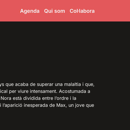
Agenda
Qui som
Col·labora
ys que acaba de superar una malaltia i que,
dical per viure intensament. Acostumada a
Nora està dividida entre l’ordre i la
i l’aparició inesperada de Max, un jove que