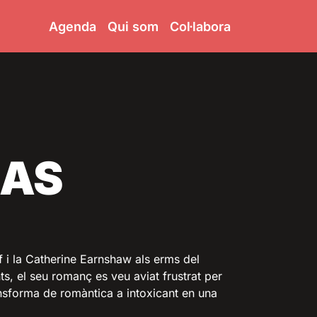
Agenda
Qui som
Col·labora
AS
ff i la Catherine Earnshaw als erms del
ts, el seu romanç es veu aviat frustrat per
ransforma de romàntica a intoxicant en una